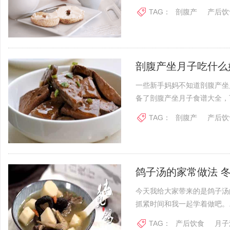
TAG：
剖腹产
产后饮
剖腹产坐月子吃什么
一些新手妈妈不知道剖腹产坐
备了剖腹产坐月子食谱大全，下
TAG：
剖腹产
产后饮
鸽子汤的家常做法 
今天我给大家带来的是鸽子汤
抓紧时间和我一起学着做吧。..
TAG：
产后饮食
月子