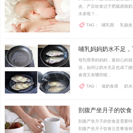
炎。产后饮食过于肥腻易致奶
水多呢？...
TAG：
哺乳期
乳腺炎
哺乳妈妈奶水不足，
母乳喂养的妈妈，最担心的就
说，如何让奶水充足也成了她
食谱又有哪些呢...
TAG：
催奶食谱
奶水
剖腹产坐月子的饮食
剖腹产坐月子的饮食是需要特
剖腹产坐月子饮食注意事项有哪