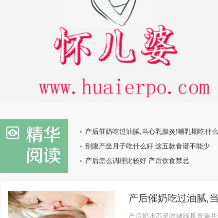
产后催奶吃过油腻,当心乳腺炎!哺乳期吃什
多
剖腹产坐月子吃什么好 这五款食谱不能少
产后怎么调理比较好 产后饮食禁忌
产后催奶吃过油腻,
产后奶水不足吃猪蹄是普遍共