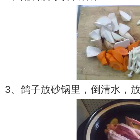
3、鸽子放砂锅里，倒清水，