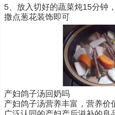
5、放入切好的蔬菜炖15分钟
撒点葱花装饰即可
产妇鸽子汤回奶吗
产妇鸽子汤营养丰富，营养价
广泛认同的产妇产后滋补的良