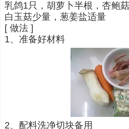
乳鸽1只，胡萝卜半根，杏鲍
白玉菇少量，葱姜盐适量
[ 做法 ]
1、准备好材料
2、配料洗净切块备用