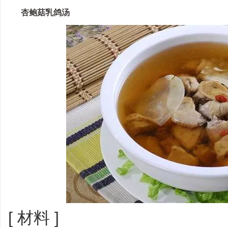
杏鲍菇乳鸽汤
[ 材料 ]