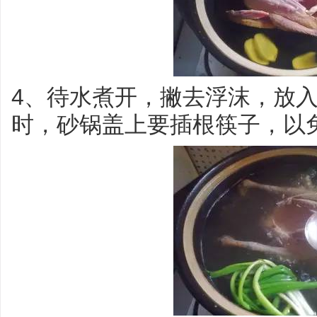
4、待水煮开，撇去浮沫，放
时，砂锅盖上要插根筷子，以