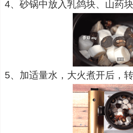
4、砂锅中放入乳鸽块、山药
5、加适量水，大火煮开后，