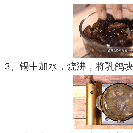
3、锅中加水，烧沸，将乳鸽