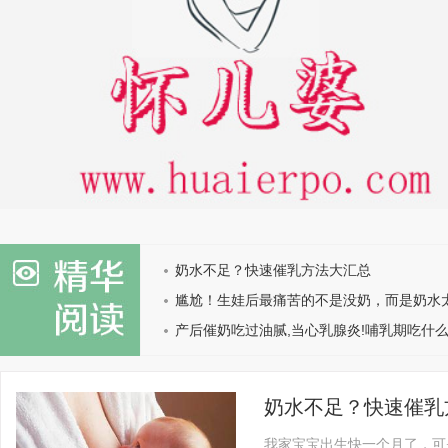
奶水不足？快速催乳方法大汇总
尴尬！生娃后最痛苦的不是没奶，而是奶水
啦！
产后催奶吃过油腻,当心乳腺炎!哺乳期吃什
多
奶水不足？快速催乳
我家宝宝出生快一个月了，可