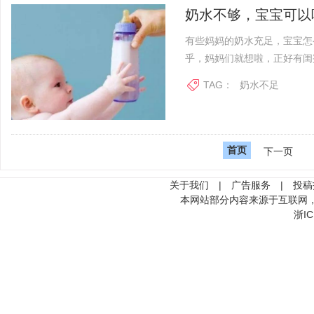
奶水不够，宝宝可以
有些妈妈的奶水充足，宝宝怎
乎，妈妈们就想啦，正好有闺蜜
TAG：
奶水不足
首页
下一页
关于我们
|
广告服务
|
投稿
本网站部分内容来源于互联网
浙IC