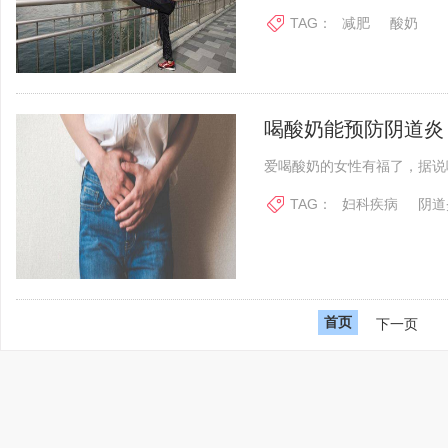
TAG：
减肥
酸奶
喝酸奶能预防阴道炎
爱喝酸奶的女性有福了，据说
TAG：
妇科疾病
阴道
首页
下一页