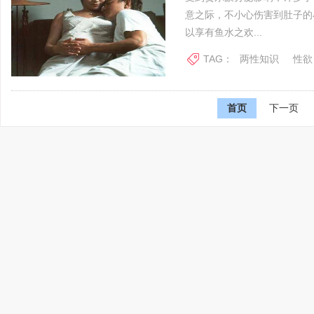
意之际，不小心伤害到肚子的
以享有鱼水之欢...
TAG：
两性知识
性欲
首页
下一页