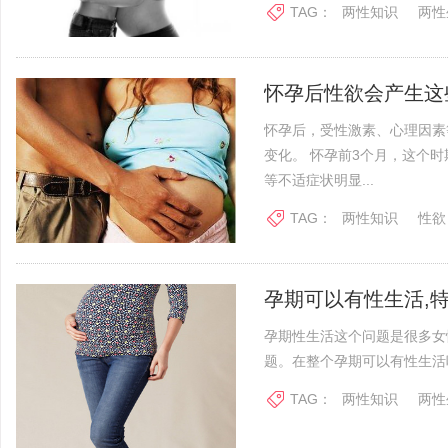
TAG：
两性知识
两性
怀孕后性欲会产生这
怀孕后，受性激素、心理因素
变化。 怀孕前3个月，这个
等不适症状明显...
TAG：
两性知识
性欲
孕期可以有性生活,
孕期性生活这个问题是很多女
题。在整个孕期可以有性生活吗.
TAG：
两性知识
两性