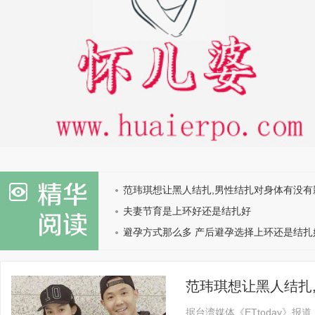
范玮琪想让黑人结扎,男性结扎对身体有没有
夫妻节育是上环好还是结扎好
避孕方式那么多 产后避孕选择上环还是结扎
范玮琪想让黑人结扎
据台湾媒体《ETtoday》报