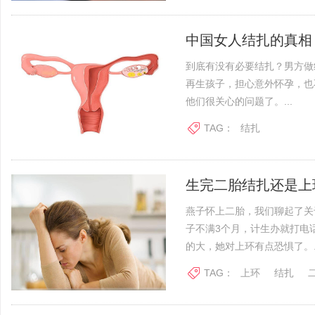
中国女人结扎的真相
到底有没有必要结扎？男方做
再生孩子，担心意外怀孕，也
他们很关心的问题了。...
TAG：
结扎
生完二胎结扎还是上
燕子怀上二胎，我们聊起了关
子不满3个月，计生办就打电
的大，她对上环有点恐惧了。..
TAG：
上环
结扎