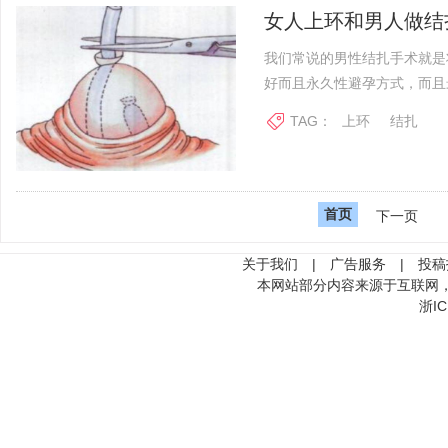
女人上环和男人做结
我们常说的男性结扎手术就是
好而且永久性避孕方式，而且
TAG：
上环
结扎
首页
下一页
关于我们
|
广告服务
|
投稿
本网站部分内容来源于互联网
浙IC