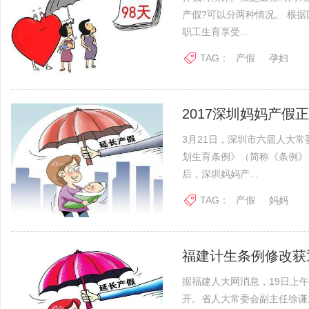
产假?可以分两种情况。 根
职工生育享受...
TAG：
产假
孕妇
2017深圳妈妈产假正
3月21日，深圳市六届人大
划生育条例》（简称《条例》
后，深圳妈妈产...
TAG：
产假
妈妈
福建计生条例修改获通
据福建人大网消息，19日上
开。省人大常委会副主任徐谦主