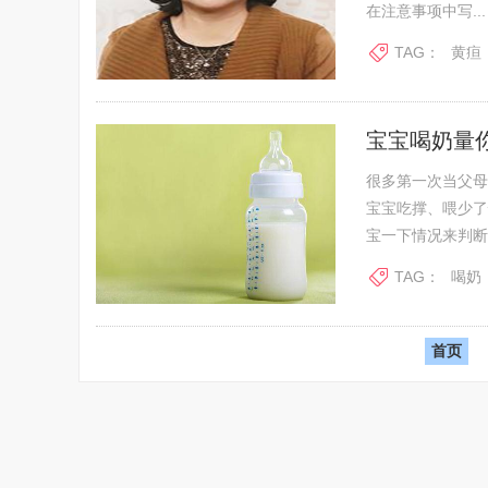
在注意事项中写...
TAG：
黄疸
宝宝喝奶量
很多第一次当父母
宝宝吃撑、喂少了
宝一下情况来判断
TAG：
喝奶
首页