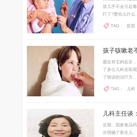
苗几乎不会引起毒
打了?婴幼儿什么..
TAG：
疫苗
孩子咳嗽老不
最近有宝妈反应，
了多位儿科名医观
了错误的治疗方...
TAG：
儿科
儿科主任谈
近期，国家食品药
次明确了新生儿、