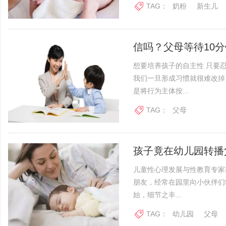
TAG：
奶粉
新生儿
信吗？父母等待10
想要培养孩子的自主性 只要忍
我们一旦形成习惯就很难改掉
是将行为主体按...
TAG：
父母
孩子竟在幼儿园转播
儿童性心理发展与性教育专家
朋友，经常在园里向小伙伴们
始，细节之丰...
TAG：
幼儿园
父母