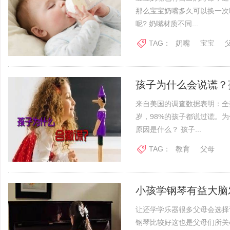
那么宝宝奶嘴多久可以换一次
呢? 奶嘴材质不同...
TAG：
奶嘴
宝宝
孩子为什么会说谎？
来自美国的调查数据表明：全
岁，98%的孩子都说过谎。
原因是什么？ 孩子...
TAG：
教育
父母
小孩学钢琴有益大脑
让还学学乐器很多父母会选择
钢琴比较好这也是父母们所关