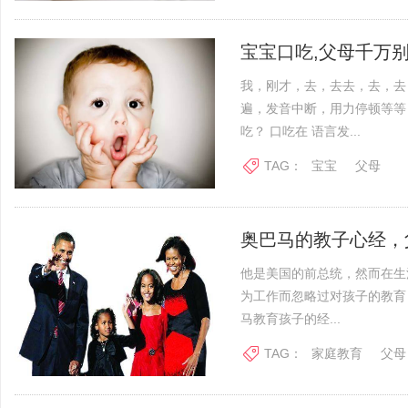
宝宝口吃,父母千万
我，刚才，去，去去，去，去
遍，发音中断，用力停顿等等
吃？ 口吃在 语言发...
TAG：
宝宝
父母
奥巴马的教子心经，
他是美国的前总统，然而在生
为工作而忽略过对孩子的教育
马教育孩子的经...
TAG：
家庭教育
父母