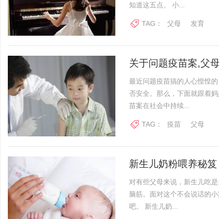
知道这五点。 小...
TAG：
父母
发育
关于问题疫苗案,父母
最近问题疫苗搞的人心惶惶的
否安全。那么，下面就跟着妈妈
苗案在社会中持续...
TAG：
疫苗
父母
新生儿奶粉喂养秘笈
对有些父母来说，新生儿吃是
脑筋。面对这个不会说话的小
吧。 新生儿奶...