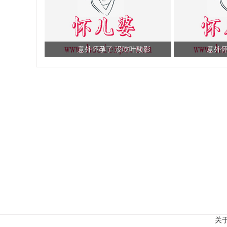
意外怀孕了 没吃叶酸影
意外怀
关