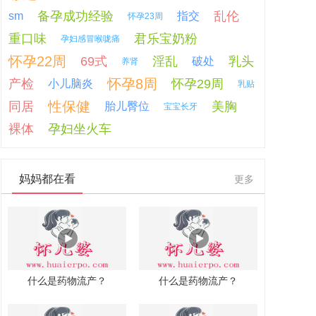
备孕成功经验
乱伦
sm
指交
怀孕23周
重口味
君乐宝奶粉
孕妇感冒喉咙痛
怀孕22周
69式
淫乱
乳头
破处
养肾
怀孕8周
产检
怀孕29周
小儿脑炎
乳贴
性保健
同居
美胸
胎儿臀位
宝宝长牙
裸体
孕妇坐火车
妈妈都在看
更多
什么是药物流产？
什么是药物流产？