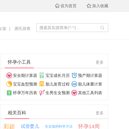
设为首页
加入收藏
女孩
|
唐氏筛查
怀孕小工具
更多
安全期计算器
宝宝成长月历
预产期计算器
宝宝血型预测
胎儿发育过程
胎儿体重计算
怀孕万年历表
生男生女预测
其他工具列表
相关百科
更多
彩超
怀孕14周
试管婴儿
生女孩的科学方法