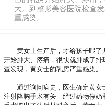
大。到整形美容医院检查发
重感染。...
黄女士生产后，才给孩子喂了几
开始肿大、疼痛，很快就肿成了排
查发现，黄女士的乳房严重感染。
通过询问病史，医生确定黄女士
注射隆胸手术有关。经过药物停奶