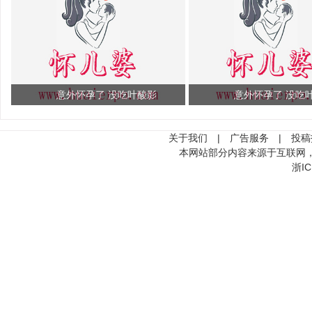
意外怀孕了 没吃叶酸影
意外怀孕了 没吃
关于我们
|
广告服务
|
投稿
本网站部分内容来源于互联网
浙IC