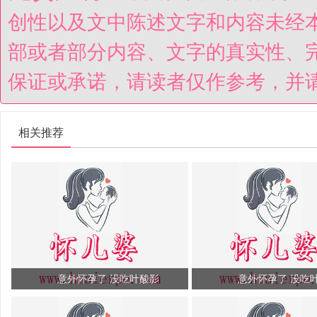
创性以及文中陈述文字和内容未经
部或者部分内容、文字的真实性、
保证或承诺，请读者仅作参考，并
相关推荐
意外怀孕了 没吃叶酸影
意外怀孕了 没吃