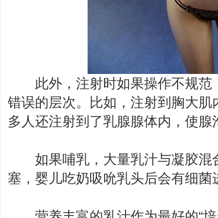
此外，注射时如果操作不规范，
错误的层次。比如，注射到胸大肌
多人还注射到了乳腺腺体内，使腺
如果哺乳，大量乳汁与凝胶混合
塞，婴儿吃奶吸吮乳头后会有细菌
营养丰富的乳汁作为最好的“培养