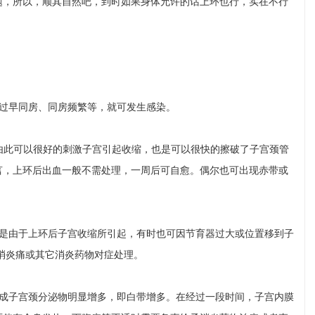
题，所以，顺其自然吧，到时如果身体允许的话上环也行，实在不行
后过早同房、同房频繁等，就可发生感染。
，由此可以很好的刺激子宫引起收缩，也是可以很快的擦破了子宫颈管
言，上环后出血一般不需处理，一周后可自愈。偶尔也可出现赤带或
，是由于上环后子宫收缩所引起，有时也可因节育器过大或位置移到子
消炎痛或其它消炎药物对症处理。
造成子宫颈分泌物明显增多，即白带增多。在经过一段时间，子宫内膜