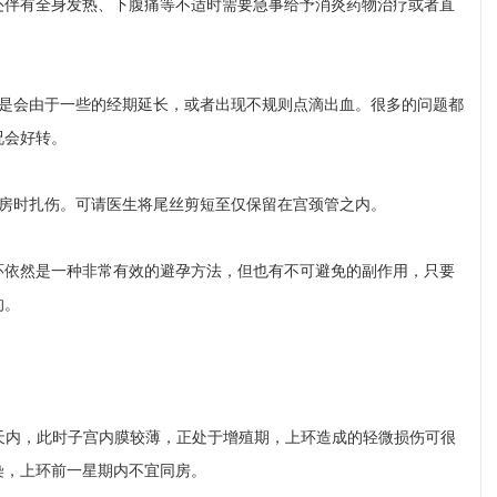
还伴有全身发热、下腹痛等不适时需要急事给予消炎药物治疗或者直
也是会由于一些的经期延长，或者出现不规则点滴出血。很多的问题都
况会好转。
行房时扎伤。可请医生将尾丝剪短至仅保留在宫颈管之内。
环依然是一种非常有效的避孕方法，但也有不可避免的副作用，只要
的。
7天内，此时子宫内膜较薄，正处于增殖期，上环造成的轻微损伤可很
染，上环前一星期内不宜同房。