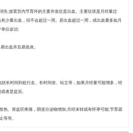
消失;放置宫内节育环的主要并发症是出血。主要症状是月经量过
总有少量出血，但不会超过一周。若出血超过一周，或出血量多如月
单位诊治;
力易出血并且易发炎。
包括长时间到处行走、长时间坐、站立等，如果月经量可能增多，经
房或者是盆浴。
发热、骨盆区疼痛，阴道分泌物增加;月经未转或有怀孕可能;节育器
不止等等。