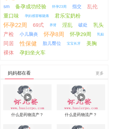
备孕成功经验
乱伦
sm
指交
怀孕23周
重口味
君乐宝奶粉
孕妇感冒喉咙痛
怀孕22周
69式
淫乱
乳头
破处
养肾
怀孕8周
产检
怀孕29周
小儿脑炎
乳贴
性保健
同居
美胸
胎儿臀位
宝宝长牙
裸体
孕妇坐火车
妈妈都在看
更多
什么是药物流产？
什么是药物流产？