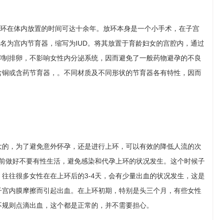
个环在体内放置的时间可达十余年。放环本身是一个小手术，在子宫
学名为宫内节育器，缩写为IUD。将其放置于育龄妇女的宫腔内，通过
抑制排卵，不影响女性内分泌系统，因而避免了一般药物避孕的不良
含铜或含药节育器，。不同材质及不同形状的节育器各有特性，因而
大的，为了避免意外怀孕，还是进行上环，可以有效的降低人流的次
环前做好不要有性生活，避免感染和代孕上环的状况发生。这个时候子
往往很多女性在在上环后的3-4天，会有少量出血的状况发生，这是
子宫内膜摩擦而引起出血。在上环初期，特别是头三个月，有些女性
不规则点滴出血，这个都是正常的，并不需要担心。