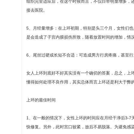
组织完全适应后，在这个时候而言，不仅白带明显增多，
接去医院。
5、月经量增多：在上环初期，特别是头三个月，女性们
是会造成了子宫内膜损伤所致，随着放置时间的增加，情
6、尾丝过硬或长短不合适：可造成男方行房疼痛，甚至
女人上环到底好不好其实没有一个确切的答案，总之，上
懂得如何处理不良作用，其实总体而言上环还是利大于弊
上环的最佳时间
1、在一般的情况下，女性上环的时间应在月经干净后3-
快修复。另外，此时宫口较紧，放后不易脱落。为避免感