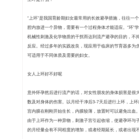
“上环”是我国育龄期妇女最常用的长效避孕措施，往往一
腔内放进一个异物，需要有一个过程身体才能适应。“环”
机械性刺激及化学物质的干扰而达到流产避孕的目的，不
反应。经过多年的实践改良，现应用于临床的节育器多为
可适用于不同体质及需要的妇女。
女人上环好不好呢
意外怀孕然后进行流产的话，对女性朋友的身体损害是很
数及对身体的伤害。以月经干净后3-7天后进行上环，上
宫内膜在刚刚开始生长，内膜较薄，放置时可以避免出血。
由于上环作为一种异物，刺激子宫引起收缩，使避孕环与
的月经量会有不同程度的增加，或者经期延长，或者出现