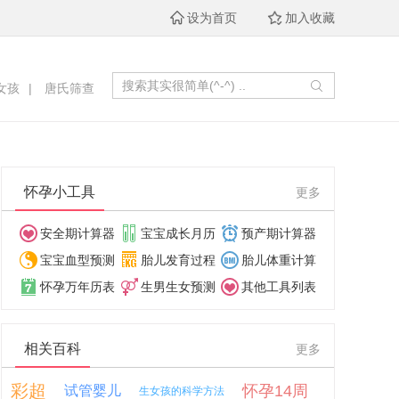
设为首页
加入收藏
女孩
|
唐氏筛查
怀孕小工具
更多
安全期计算器
宝宝成长月历
预产期计算器
宝宝血型预测
胎儿发育过程
胎儿体重计算
怀孕万年历表
生男生女预测
其他工具列表
相关百科
更多
彩超
怀孕14周
试管婴儿
生女孩的科学方法