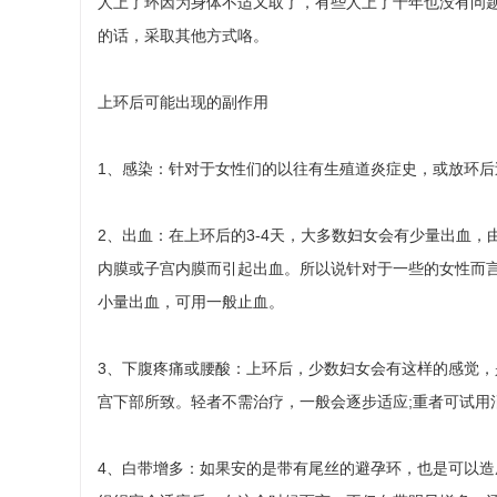
人上了环因为身体不适又取了，有些人上了十年也没有问
的话，采取其他方式咯。
上环后可能出现的副作用
1、感染：针对于女性们的以往有生殖道炎症史，或放环
2、出血：在上环后的3-4天，大多数妇女会有少量出血
内膜或子宫内膜而引起出血。所以说针对于一些的女性而
小量出血，可用一般止血。
3、下腹疼痛或腰酸：上环后，少数妇女会有这样的感觉
宫下部所致。轻者不需治疗，一般会逐步适应;重者可试用
4、白带增多：如果安的是带有尾丝的避孕环，也是可以