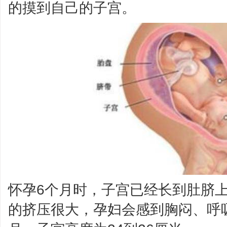
的摸到自己的子宫。
怀孕6个月时，子宫已经长到肚脐
的挤压很大，孕妇会感到胸闷、呼