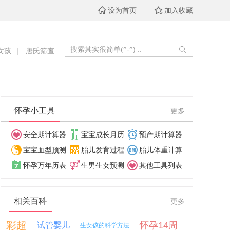
设为首页
加入收藏
女孩
|
唐氏筛查
怀孕小工具
更多
安全期计算器
宝宝成长月历
预产期计算器
宝宝血型预测
胎儿发育过程
胎儿体重计算
怀孕万年历表
生男生女预测
其他工具列表
相关百科
更多
彩超
怀孕14周
试管婴儿
生女孩的科学方法