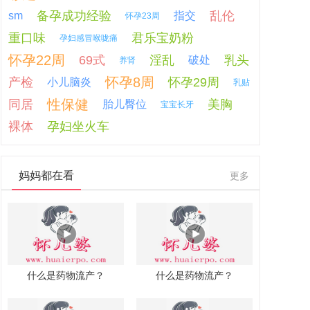
备孕成功经验
乱伦
sm
指交
怀孕23周
重口味
君乐宝奶粉
孕妇感冒喉咙痛
怀孕22周
69式
淫乱
乳头
破处
养肾
怀孕8周
产检
怀孕29周
小儿脑炎
乳贴
性保健
同居
美胸
胎儿臀位
宝宝长牙
裸体
孕妇坐火车
妈妈都在看
更多
什么是药物流产？
什么是药物流产？