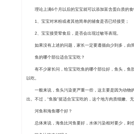
理论上满6个月以后的宝宝就可以添加富含蛋白质的食
1、宝宝对米粉或者其他简单的辅食是否已经接受；
2、宝宝接受荤食后，是否会出现过敏等表现。
如果没有上述的问题，家长一定要遵循由少到多，由简
鱼的哪个部位适合宝宝吃？
有不少家长问，给宝宝吃鱼的哪个部位好，鱼头，鱼肚
以吃。
一般来说，鱼头污染更严重一些，这主要是因为动物的
出。不过，“鱼脸”挺适合宝宝吃的，这个地方肉质细嫩、
河鱼和海鱼哪个好？
总体来说，海鱼比河鱼要好，水体污染相对要少，刺也