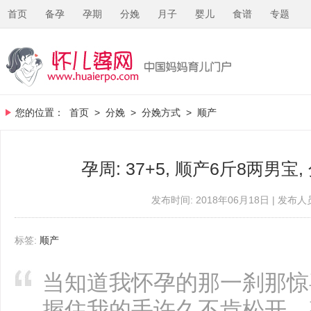
首页
备孕
孕期
分娩
月子
婴儿
食谱
专题
您的位置：
首页
>
分娩
>
分娩方式
>
顺产
孕周: 37+5, 顺产6斤8两男
发布时间: 2018年06月18日 | 发布人员
标签:
顺产
当知道我怀孕的那一刹那惊
握住我的手许久不肯松开，