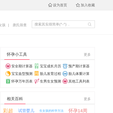
设为首页
加入收藏
女孩
|
唐氏筛查
怀孕小工具
更多
安全期计算器
宝宝成长月历
预产期计算器
宝宝血型预测
胎儿发育过程
胎儿体重计算
怀孕万年历表
生男生女预测
其他工具列表
相关百科
更多
彩超
怀孕14周
试管婴儿
生女孩的科学方法