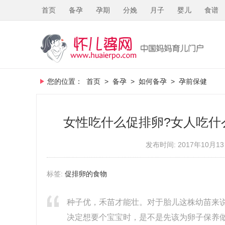
首页
备孕
孕期
分娩
月子
婴儿
食谱
您的位置：
首页
>
备孕
>
如何备孕
>
孕前保健
女性吃什么促排卵?女人吃什
发布时间: 2017年10月13
标签:
促排卵的食物
种子优，禾苗才能壮。对于胎儿这株幼苗来
决定想要个宝宝时，是不是先该为卵子保养做点