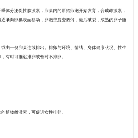
于垂体分泌促性腺激素，卵巢内的原始卵泡开始发育，合成雌激素，
泡逐渐向卵巢表面移动，卵泡壁愈变愈薄，最后破裂，成熟的卵子随
，或由一侧卵巢连续排出。排卵与环境、情绪、身体健康状况、性生
卵，有时可推迟排卵或暂时不排卵。
量的植物雌激素，可促进女性排卵。