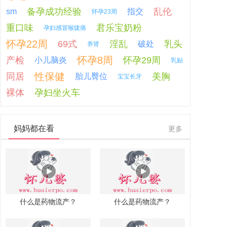
备孕成功经验
乱伦
sm
指交
怀孕23周
重口味
君乐宝奶粉
孕妇感冒喉咙痛
怀孕22周
69式
淫乱
乳头
破处
养肾
怀孕8周
产检
怀孕29周
小儿脑炎
乳贴
性保健
同居
美胸
胎儿臀位
宝宝长牙
裸体
孕妇坐火车
妈妈都在看
更多
什么是药物流产？
什么是药物流产？