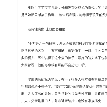
刚刚生下了宝宝几天，她却没有做妈妈的喜悦，哭得几乎
是从娘胎里感染了梅毒。”检查后发现，梅毒源于孩子的父
遗传性疾病 让他面容粗陋
“十万分之一的概率，怎么会被我们碰到了呢?”廖廖的
正常孩子的区别——五官粗陋，鼻梁低平，一双小手的关节
多的婴儿。医生说得了这个病的孩子，最好的智力水平也就能
大家都说，他的寿命很有可能不会超过10岁。
廖廖的疾病极为罕见，有一个很多人根本没有听说过的名
巧都遗传给小孩子了。”厦门市妇幼保健院遗传优生咨询门
出、舌大突出的外貌，首先怀疑的是先天性疾病，并询问
川人，父亲是厦门人，并非近亲结婚，也没有家族病史。