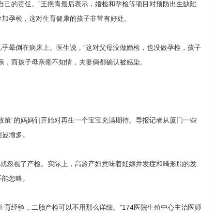
己的责任。”王挹青最后表示，婚检和孕检等项目对预防出生缺陷
参加孕检，这对生育健康的孩子非常有好处。
晕倒在病床上。医生说，“这对父母没做婚检，也没做孕检，孩子
亲，而孩子母亲毫不知情，夫妻俩都确认被感染。
策”的妈妈们开始对再生一个宝宝充满期待。导报记者从厦门一些
明显增多。
就忽视了产检。实际上，高龄产妇意味着妊娠并发症和畸形胎的发
不能忽略。
育经验，二胎产检可以不用那么详细。”174医院生殖中心主治医师