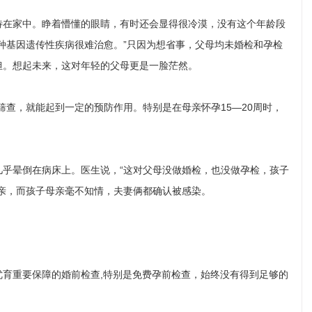
在家中。睁着懵懂的眼睛，有时还会显得很冷漠，没有这个年龄段
种基因遗传性疾病很难治愈。”只因为想省事，父母均未婚检和孕检
担。想起未来，这对年轻的父母更是一脸茫然。
查，就能起到一定的预防作用。特别是在母亲怀孕15—20周时，
晕倒在病床上。医生说，“这对父母没做婚检，也没做孕检，孩子
亲，而孩子母亲毫不知情，夫妻俩都确认被感染。
重要保障的婚前检查,特别是免费孕前检查，始终没有得到足够的