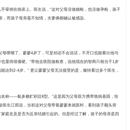
晕倒在病床上。医生说，“这对父母没做婚检，也没做孕检，孩子
亲，而孩子母亲毫不知情，夫妻俩都确认被感染。
父母哽咽了。廖廖4岁了，可是却还不会说话，不开口也能看出他与
也显得很僵硬。“带他去医院做检查，说他现在的智商只相当于1岁
达到2-4岁。” 更让廖廖父母无法接受的是，辗转看过多个医生，
称——黏多糖贮积症Ⅱ型。“这是因为父母双方携带致病基因，恰
诊医生江雨说，当初这对父母带着廖廖来就医时，看到孩子额头突
了家庭史及是否为近亲结婚引起的。但是经过了解，孩子的母亲是四