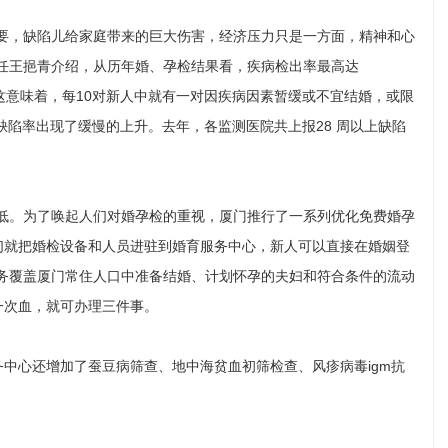
，缺陷儿给家庭带来的巨大伤害，经济压力只是一方面，精神和心
任王挹青介绍，从历年婚、孕检结果看，疾病检出率最高达
主。这意味着，每10对新人中就有一对因疾病因素暂缓或不宜结婚，或限
缺陷率出现了缓慢的上升。去年，各监测医院共上报28 周以上缺陷
。为了唤起人们对婚孕检的重视，厦门推行了一系列优化免费婚孕
们就把婚检设备和人员进驻到婚育服务中心，新人可以直接在婚姻登
务覆盖厦门常住人口中准备结婚、计划怀孕的夫妇和符合条件的流动
一次血，就可办理三件事。
心还增加了蚕豆病筛查、地中海贫血初筛检查、风疹病毒igm抗