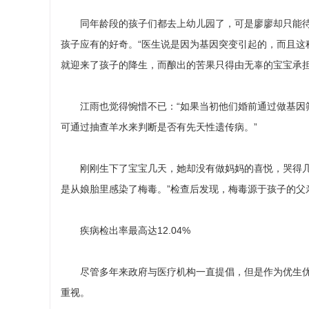
同年龄段的孩子们都去上幼儿园了，可是廖廖却只能待
孩子应有的好奇。“医生说是因为基因突变引起的，而且这
就迎来了孩子的降生，而酿出的苦果只得由无辜的宝宝承
江雨也觉得惋惜不已：“如果当初他们婚前通过做基因筛
可通过抽查羊水来判断是否有先天性遗传病。”
刚刚生下了宝宝几天，她却没有做妈妈的喜悦，哭得几乎
是从娘胎里感染了梅毒。”检查后发现，梅毒源于孩子的父
疾病检出率最高达12.04%
尽管多年来政府与医疗机构一直提倡，但是作为优生优育
重视。