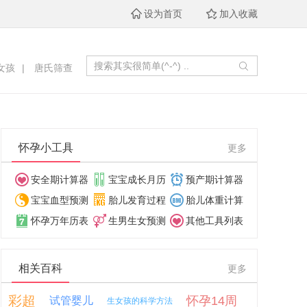
设为首页
加入收藏
女孩
|
唐氏筛查
怀孕小工具
更多
安全期计算器
宝宝成长月历
预产期计算器
宝宝血型预测
胎儿发育过程
胎儿体重计算
怀孕万年历表
生男生女预测
其他工具列表
相关百科
更多
彩超
怀孕14周
试管婴儿
生女孩的科学方法