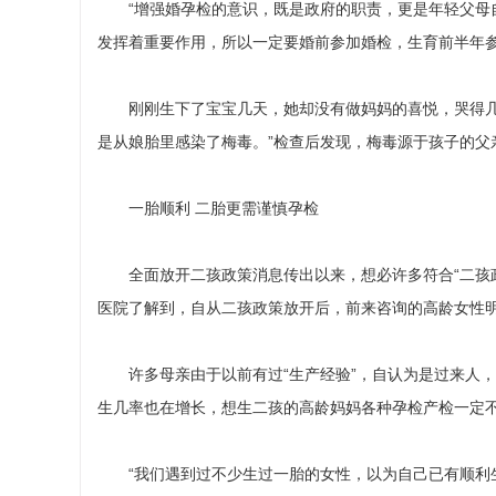
“增强婚孕检的意识，既是政府的职责，更是年轻父母自
发挥着重要作用，所以一定要婚前参加婚检，生育前半年
刚刚生下了宝宝几天，她却没有做妈妈的喜悦，哭得几乎
是从娘胎里感染了梅毒。”检查后发现，梅毒源于孩子的父
一胎顺利 二胎更需谨慎孕检
全面放开二孩政策消息传出以来，想必许多符合“二孩政
医院了解到，自从二孩政策放开后，前来咨询的高龄女性
许多母亲由于以前有过“生产经验”，自认为是过来人，
生几率也在增长，想生二孩的高龄妈妈各种孕检产检一定
“我们遇到过不少生过一胎的女性，以为自己已有顺利生