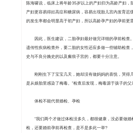
陈海啸说，临床上将年龄35岁以上的产妇归为高龄产妇，
产妇更容易得妊高症和糖尿病，容易出现胎儿宫内发育迟
的发生率都会明显高于初产妇，所以高龄孕产妇的孕前更
因此，医生建议，二胎孕妇最好做完详细的孕前检查。
遗传性疾病检查外，要二胎的女性还应多做一些辅助检查
史与不良分娩史的以及瘢痕子宫的，都要十分注意。
刚刚生下了宝宝几天，她却没有做妈妈的喜悦，哭得几乎
是从娘胎里感染了梅毒。”检查后发现，梅毒源于孩子的父
体检不能代替婚检、孕检
“我们两个才做过体检没多久，都很健康，没必要做婚检
检，还要婚前孕前再检查，是不是多此一举?