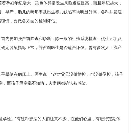
随着孕妇年纪增大，染色体异常发生风险迅速提高，而且年纪越大，
缓、早产，胎儿的畸形率及出生婴儿缺陷率均明显升高，各种并发症
需谨慎，要做各方面的检测评估。
首先要加强产前筛查和诊断，除一般的生殖系统检查、优生五项及
，确定各项指标正常，并咨询医生是否适合怀孕。曾有多次人工流产
晕倒在病床上。医生说，“这对父母没做婚检，也没做孕检，孩子
亲，而孩子母亲毫不知情，夫妻俩都确认被感染。
孕检。”有这种想法的人们还真不少，在他们心里，有进行定期体