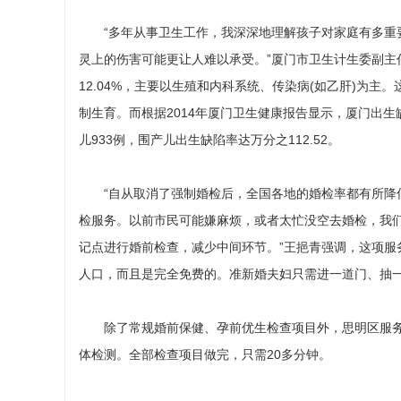
“多年从事卫生工作，我深深地理解孩子对家庭有多重要
灵上的伤害可能更让人难以承受。”厦门市卫生计生委副主
12.04%，主要以生殖和内科系统、传染病(如乙肝)为
制生育。而根据2014年厦门卫生健康报告显示，厦门出生
儿933例，围产儿出生缺陷率达万分之112.52。
“自从取消了强制婚检后，全国各地的婚检率都有所降低
检服务。以前市民可能嫌麻烦，或者太忙没空去婚检，我
记点进行婚前检查，减少中间环节。”王挹青强调，这项服
人口，而且是完全免费的。准新婚夫妇只需进一道门、抽
除了常规婚前保健、孕前优生检查项目外，思明区服务中
体检测。全部检查项目做完，只需20多分钟。