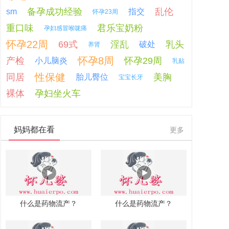
备孕成功经验
乱伦
sm
指交
怀孕23周
重口味
君乐宝奶粉
孕妇感冒喉咙痛
怀孕22周
69式
淫乱
乳头
破处
养肾
怀孕8周
产检
怀孕29周
小儿脑炎
乳贴
性保健
同居
美胸
胎儿臀位
宝宝长牙
裸体
孕妇坐火车
妈妈都在看
更多
什么是药物流产？
什么是药物流产？